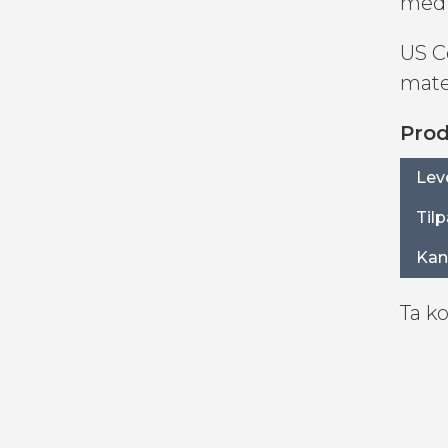
med 
US C
mate
Prod
Leve
Til
Kan
Ta ko