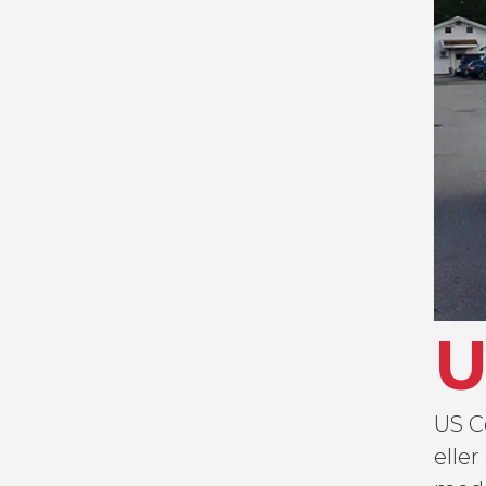
U
US C
elle