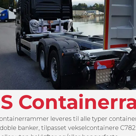
S Container
ontainerrammer leveres til alle typer containe
r doble banker, tilpasset vekselcontainere C78