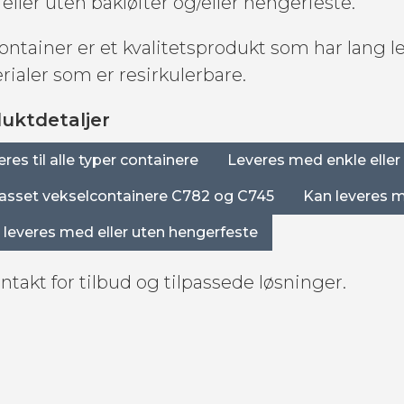
eller uten bakløfter og/eller hengerfeste.
ontainer er et kvalitetsprodukt som har lang le
rialer som er resirkulerbare.
uktdetaljer
res til alle typer containere
Leveres med enkle eller
passet vekselcontainere C782 og C745
Kan leveres m
 leveres med eller uten hengerfeste
ntakt for tilbud og tilpassede løsninger.